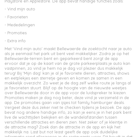
Playstore en Applestore. De app bevat handige functies zoals:
- Vind mijn auto
- Favorieten
- Mededelingen
- Promoties
- Extra info
Met ‘Vind mijn auto’ maakt Bellewaerde de zoektocht naar je auto
als je eenmaal het park uit bent veel makkelijker. Zodra je op het
Bellewaerde-terrein bent en geparkeerd bent zorgt de app
ervoor dat je op de kaart van de grote parkeerplaats je auto kan
vastpinnen, zo vind je hem na je dag vol plezier dus makkelijk
terug! Bij ‘Mijn dag’ kan je al je favoriete dieren, attracties, shows
en eetplekjes een sterretje geven en komen ze samen in een
makkelijk overzicht. Zo weet je de dag zelf welke route je langs al
je favorieten stuurt. Blijf op de hoogte van de nieuwste weetjes
over Bellewaerde door in de app voor de luidspreker te kiezen.
Promoties maken je dag nog beter, deze vind je verzameld in de
app. De promoties gaan van ijsjes tot family hamburger deals.
Vergeet deze dus zeker niet te checken tijdens je bezoek. De app
bevat nog andere handige info, zo kan je eens je in het park bent
live de wachttijden bekijken en de wandelafstanden tussen
verschillende attracties en dieren zien. Niet zeker of je kleintje in
de attractie mag? Zoek dan de attractie in de app en kijk het
makkelijk na. Last but not least geeft de app ook duidelijke
informatie rond allergenen in de restaurants weer. Dit houdt in dat