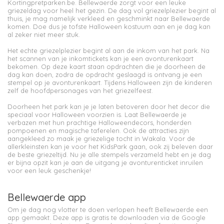
Kortingpretparken.be. Bellewaerde zorgt voor een leuke
griezeldag voor heel het gezin. De dag vol griezelplezier begint al
thuis, je mag namelijk verkleed en geschminkt naar Bellewaerde
komen. Doe dus je tofste Halloween kostuum aan en je dag kan
al zeker niet meer stuk.
Het echte griezelplezier begint al aan de inkom van het park. Na
het scannen van je inkomtickets kan je een avonturenkaart
bekomen. Op deze kaart staan opdrachten die je doorheen de
dag kan doen, zodra de opdracht geslaagd is ontvang je een
stempel op je avonturenkaart. Tijdens Halloween zijn de kinderen
zelf de hoofdpersonages van het griezelfeest.
Doorheen het park kan je je laten betoveren door het decor die
speciaal voor Halloween voorzien is. Laat Bellewaerde je
verbazen met hun prachtige Halloweendecors, honderden
pompoenen en magische taferelen. Ook de attracties zijn
aangekleed zo maak je griezelige tocht in Wakala. Voor de
allerkleinsten kan je voor het KidsPark gaan, ook zij beleven daar
de beste griezeltijd. Nu je alle stempels verzameld hebt en je dag
er bijna opzit kan je aan de uitgang je avonturenticket inruilen
voor een leuk geschenkje!
Bellewaerde app
Om je dag nog vlotter te doen verlopen heeft Bellewaerde een
app gemaakt. Deze app is gratis te downloaden via de Google