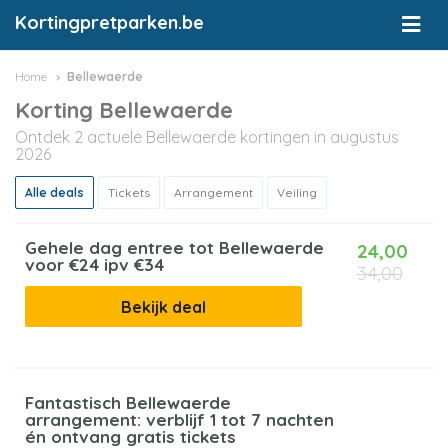
Kortingpretparken.be
Home
Bellewaerde
Korting Bellewaerde
Ontdek 2 actuele Bellewaerde kortingen in augustus
2026
Alle deals
Tickets
Arrangement
Veiling
België
Gehele dag entree tot Bellewaerde
24,00
voor €24 ipv €34
34,00
Bekijk deal
Nederland
Fantastisch Bellewaerde
arrangement: verblijf 1 tot 7 nachten
én ontvang gratis tickets