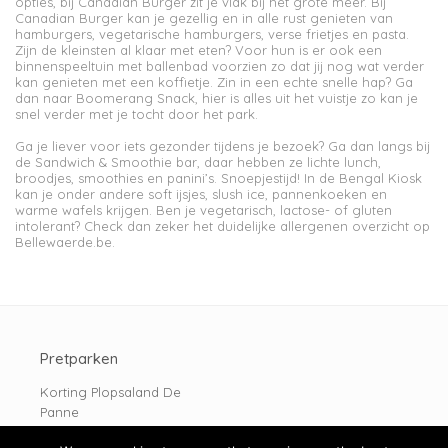
opties, bij Canadian Burger zit je vlak bij het grote meer. Bij
Canadian Burger kan je gezellig en in alle rust genieten van
hamburgers, vegetarische hamburgers, verse frietjes en pasta.
Zijn de kleinsten al klaar met eten? Voor hun is er ook een
binnenspeeltuin met ballenbad voorzien zo dat jij nog wat verder
kan genieten met een koffietje. Zin in een echte snelle hap? Ga
dan naar Boomerang Snack, hier is alles uit het vuistje zo kan je
snel verder met je tocht door het park.
Ga je liever voor iets gezonder tijdens je bezoek? Ga dan langs bij
de Sandwich & Smoothie bar, daar hebben ze lichte lunch,
broodjes, smoothies en panini’s. Snoepjestijd! In de Bengal Kiosk
kan je onder andere soft ijsjes, slush ice, pannenkoeken en
warme wafels krijgen. Ben je vegetarisch, lactose- of gluten
intolerant? Check dan zeker het duidelijke allergenen overzicht op
Bellewaerde.be.
Pretparken
Korting Plopsaland De
Panne
Korting Walibi Belgium