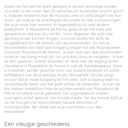
Naast het feit dat het park gelegen is op een prachtige locatie,
voorzien is van meer dan 50 attracties en bovendien enorm groot
is, beleven kinderen hier de mooiste uren of zelfs dagen van hun
leven. Je vindt er de prachtigste decoratie en alle voorzieningen
die je je maar kan wensen. In tegenstelling tot vele andere
pretparken, is Plopsaland de Panne gedurende het hele jaar
geopend en dat van 10u tot 18u. Voor degenen die echt niet
genoeg ervan kunnen krijgen, voorziet Studio 100 zelfs de
mogelijkheid tot het nemen van abonnementen. Zo kan je
bijvoorbeeld een héél jaar toegang krijgen tot alle Plopsaparken
(inclusief Plopsaland de Panne). Je kan ook een app downloaden
zodat je niet bang moet zijn om je tickets thuis te vergeten. Je kan
ze dan gewoon ‘online’ bestellen en deze aan de ingang tonen.
Opvallend in Plopsaland de Panne is ook de ‘backstagepas’. Deze
is misschien eerder geschikt voor wat oudere kinderen of echte
liefhebbers van de prachtige studio 100-wereld. De pas zorgt
ervoor dat je naast toegang tot het park, ook toegang hebt tot
verschillende delen van het park achter de schermen. Je kan op
die manier ontdekken hoe de wonderwereld van Plopsaland de
Panne tot stand wordt gebracht. De organisatoren maken
overigens actief gebruik van sociale media. Op die manier blijft je
op de hoogte van bijvoorbeeld nieuwe attracties of
kortingscodes. Ten slotte kan je je inschrijven voor een
nieuwsbrief.
Een vleugje geschiedenis