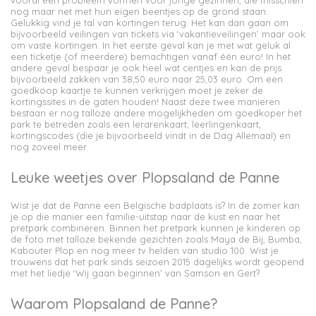
vooral een probleem vormen voor jonge gezinnen, die misschien
nog maar net met hun eigen beentjes op de grond staan.
Gelukkig vind je tal van kortingen terug. Het kan dan gaan om
bijvoorbeeld veilingen van tickets via ‘vakantieveilingen’ maar ook
om vaste kortingen. In het eerste geval kan je met wat geluk al
een ticketje (of meerdere) bemachtigen vanaf één euro! In het
andere geval bespaar je ook heel wat centjes en kan de prijs
bijvoorbeeld zakken van 38,50 euro naar 25,03 euro. Om een
goedkoop kaartje te kunnen verkrijgen moet je zeker de
kortingssites in de gaten houden! Naast deze twee manieren
bestaan er nog talloze andere mogelijkheden om goedkoper het
park te betreden zoals een lerarenkaart, leerlingenkaart,
kortingscodes (die je bijvoorbeeld vindt in de Dag Allemaal) en
nog zoveel meer.
Leuke weetjes over Plopsaland de Panne
Wist je dat de Panne een Belgische badplaats is? In de zomer kan
je op die manier een familie-uitstap naar de kust en naar het
pretpark combineren. Binnen het pretpark kunnen je kinderen op
de foto met talloze bekende gezichten zoals Maya de Bij, Bumba,
Kabouter Plop en nog meer tv helden van studio 100. Wist je
trouwens dat het park sinds seizoen 2015 dagelijks wordt geopend
met het liedje ‘Wij gaan beginnen’ van Samson en Gert?
Waarom Plopsaland de Panne?