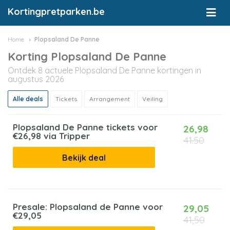
Kortingpretparken.be
Home
Plopsaland De Panne
Korting Plopsaland De Panne
Ontdek 8 actuele Plopsaland De Panne kortingen in
augustus 2026
Alle deals
Tickets
Arrangement
Veiling
België
Plopsaland De Panne tickets voor
26,98
€26,98 via Tripper
41.50
Bekijk deal
Nederland
Presale: Plopsaland de Panne voor
29,05
€29,05
41,50