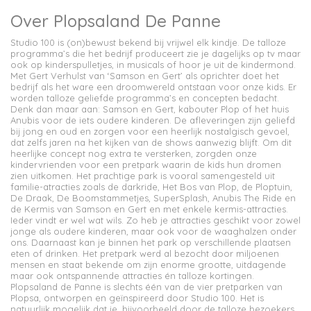
Over Plopsaland De Panne
Studio 100 is (on)bewust bekend bij vrijwel elk kindje. De talloze
programma’s die het bedrijf produceert zie je dagelijks op tv maar
ook op kinderspulletjes, in musicals of hoor je uit de kindermond.
Met Gert Verhulst van ‘Samson en Gert’ als oprichter doet het
bedrijf als het ware een droomwereld ontstaan voor onze kids. Er
worden talloze geliefde programma’s en concepten bedacht.
Denk dan maar aan: Samson en Gert, kabouter Plop of het huis
Anubis voor de iets oudere kinderen. De afleveringen zijn geliefd
bij jong en oud en zorgen voor een heerlijk nostalgisch gevoel,
dat zelfs jaren na het kijken van de shows aanwezig blijft. Om dit
heerlijke concept nog extra te versterken, zorgden onze
kindervrienden voor een pretpark waarin de kids hun dromen
zien uitkomen. Het prachtige park is vooral samengesteld uit
familie-atracties zoals de darkride, Het Bos van Plop, de Ploptuin,
De Draak, De Boomstammetjes, SuperSplash, Anubis The Ride en
de Kermis van Samson en Gert en met enkele kermis-attracties.
Ieder vindt er wel wat wils. Zo heb je attracties geschikt voor zowel
jonge als oudere kinderen, maar ook voor de waaghalzen onder
ons. Daarnaast kan je binnen het park op verschillende plaatsen
eten of drinken. Het pretpark werd al bezocht door miljoenen
mensen en staat bekende om zijn enorme grootte, uitdagende
maar ook ontspannende attracties én talloze kortingen.
Plopsaland de Panne is slechts één van de vier pretparken van
Plopsa, ontworpen en geïnspireerd door Studio 100. Het is
natuurlijk mogelijk dat je, bijvoorbeeld door de talloze bezoekers