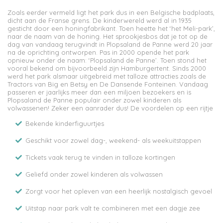
Zoals eerder vermeld ligt het park dus in een Belgische badplaats,
dicht aan de Franse grens. De kinderwereld werd al in 1935
gesticht door een honingfabrikant. Toen heette het ‘het Meli-park’,
naar de naam van de honing. Het sprookjesbos dat je tot op de
dag van vandaag terugvindt in Plopsaland de Panne werd 20 jaar
na de oprichting ontworpen. Pas in 2000 opende het park
opnieuw onder de naam: ‘Plopsaland de Panne’. Toen stond het
vooral bekend om bijvoorbeeld zijn Hamburgertent. Sinds 2000
werd het park alsmaar uitgebreid met talloze attracties zoals de
Tractors van Big en Betsy en De Dansende Fonteinen. Vandaag
passeren er jaarlijks meer dan een miljoen bezoekers en is
Plopsaland de Panne populair onder zowel kinderen als
volwassenen! Zeker een aanrader dus! De voordelen op een rijtje
Bekende kinderfiguurtjes
Geschikt voor zowel dag-, weekend- als weekuitstappen
Tickets vaak terug te vinden in talloze kortingen
Geliefd onder zowel kinderen als volwassen
Zorgt voor het opleven van een heerlijk nostalgisch gevoel
Uitstap naar park valt te combineren met een dagje zee